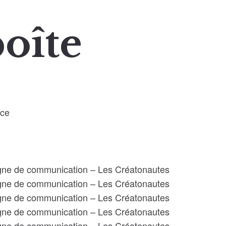
boîte
ace