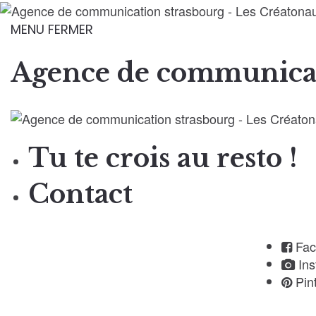
MENU
FERMER
Agence de communicati
Tu te crois au resto !
Contact
Fac
In
Pin