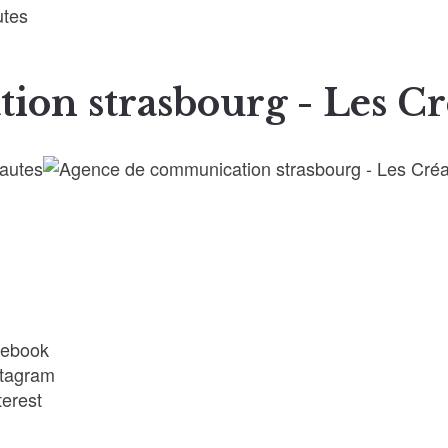
on strasbourg - Les Cr
ebook
stagram
terest